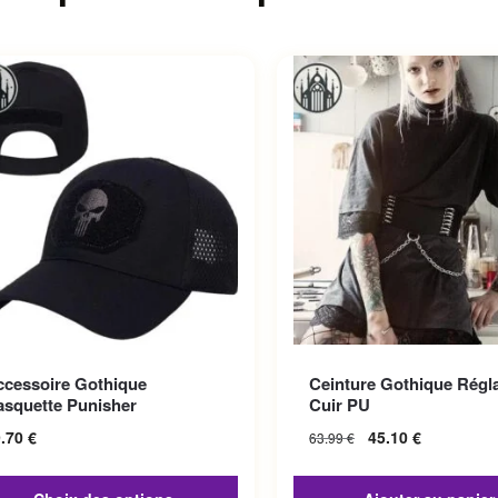
roduit a plusieurs variations.
ccessoire Gothique
Ceinture Gothique Régl
options peuvent être choisies
asquette Punisher
Cuir PU
la page du produit
9.70
€
45.10
€
63.99
€