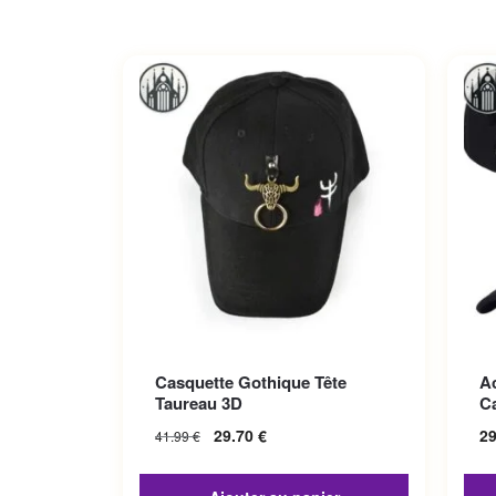
Ce p
Casquette Gothique Tête
A
Les 
Taureau 3D
C
sur 
29.70
€
2
41.99
€