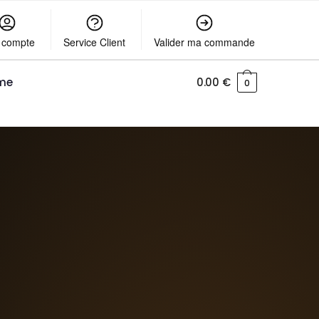
 compte
Service Client
Valider ma commande
me
0.00
€
0