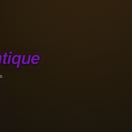
tique
e.